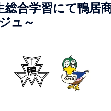
生総合学習にて鴨居
ジュ～