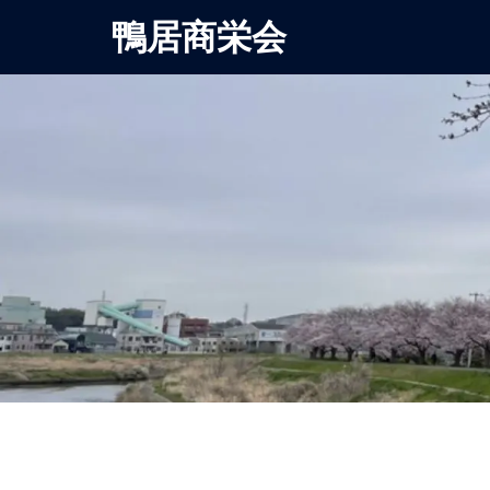
鴨居商栄会