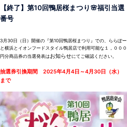
【
終了
】
第10回鴨居桜まつり🌸福引当選
番号
3月30日（日）開催の『第10回鴨居桜まつり』での、ららぽー
と横浜とイオンフードスタイル鴨居店で利用可能な１，０００
お知らせ
円分商品券の
当選発表は
にてご確認
ください。
抽選券引換期間 2025年4月4日～4月30日（水）
まで