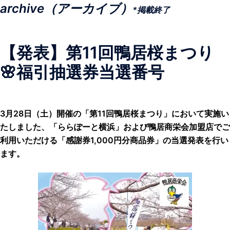
archive（アーカイブ）
*掲載終了
【発表】第11回鴨居桜まつり
🌸福引抽選券当選番号
3月28日（土）開催の「第11回鴨居桜まつり」において実施い
たしました、「ららぽーと横浜」および鴨居商栄会加盟店でご
利用いただける「感謝券1,000円分商品券」の当選発表を行い
ます。