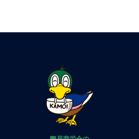
鴨居商栄会の