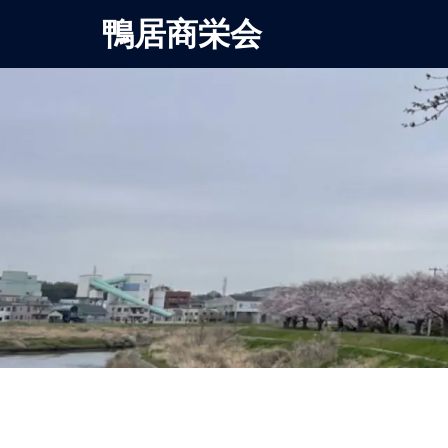
鴨居商栄会