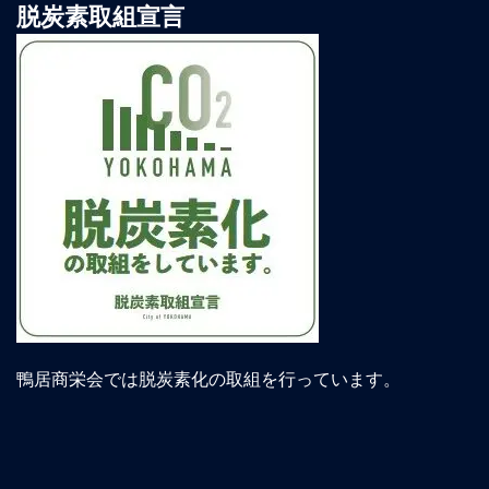
脱炭素取組宣言
鴨居商栄会では脱炭素化の取組を行っています。