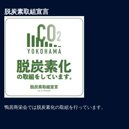
脱炭素取組宣言
鴨居商栄会では脱炭素化の取組を行っています。