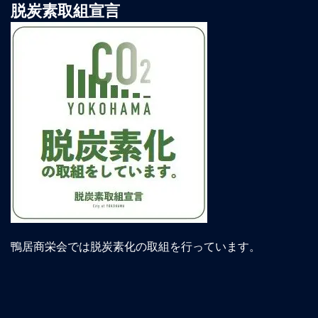
脱炭素取組宣言
鴨居商栄会では脱炭素化の取組を行っています。