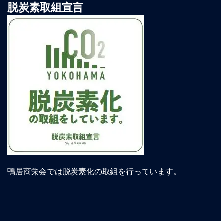
脱炭素取組宣言
鴨居商栄会では脱炭素化の取組を行っています。