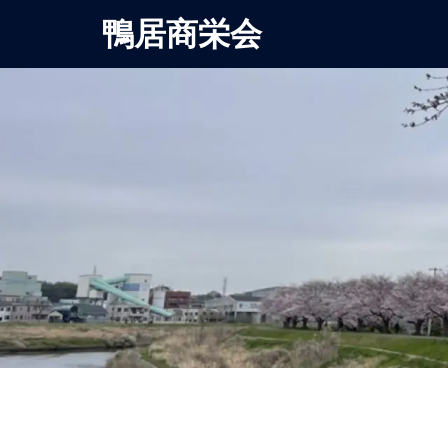
鴨居商栄会