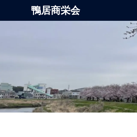
鴨居商栄会