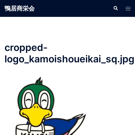
鴨居商栄会
cropped-
logo_kamoishoueikai_sq.jpg