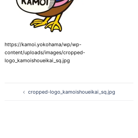
https://kamoi.yokohama/wp/wp-
content/uploads/images/cropped-
logo_kamoishoueikai_sq.jpg
cropped-logo_kamoishoueikai_sq.jpg