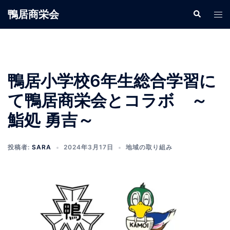
鴨居商栄会
鴨居小学校6年生総合学習に
て鴨居商栄会とコラボ ～
鮨処 勇吉～
投稿者:
SARA
2024年3月17日
地域の取り組み