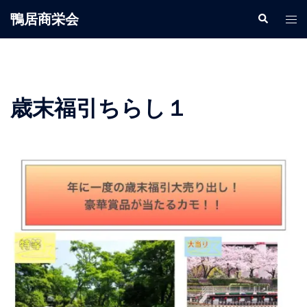
鴨居商栄会
歳末福引ちらし１