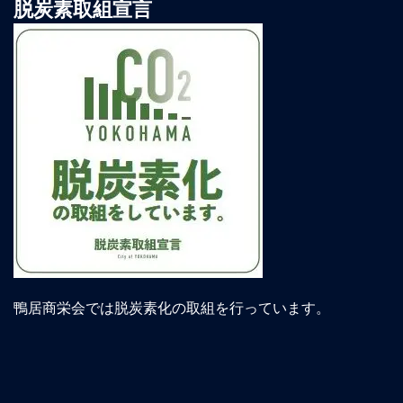
脱炭素取組宣言
鴨居商栄会では脱炭素化の取組を行っています。