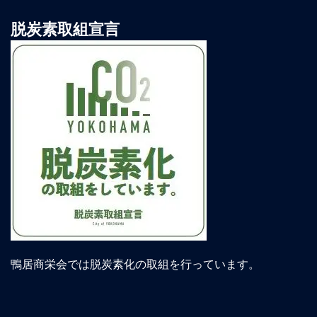
脱炭素取組宣言
鴨居商栄会では脱炭素化の取組を行っています。