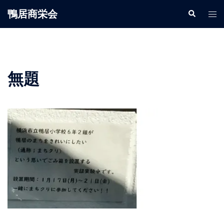
鴨居商栄会
無題