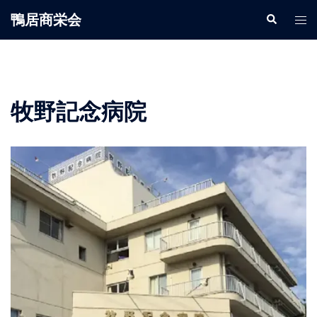
鴨居商栄会
牧野記念病院