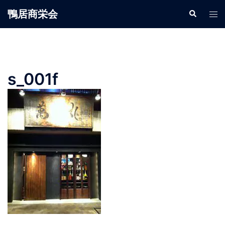
鴨居商栄会
s_001f