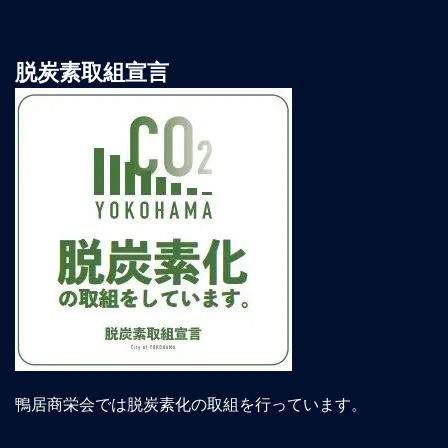
脱炭素取組宣言
鴨居商栄会では脱炭素化の取組を行っています。