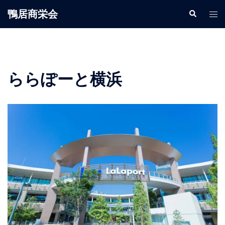
鴨居商栄会
ららぽーと横浜