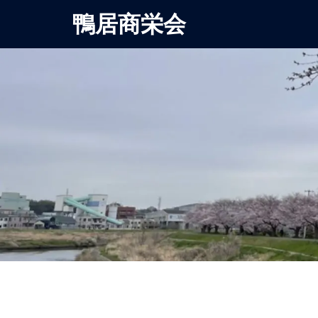
鴨居商栄会