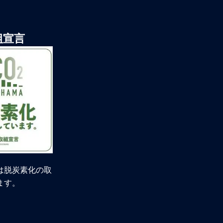
組宣言
は脱炭素化の取
ます。