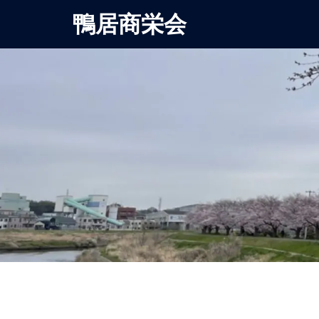
鴨居商栄会