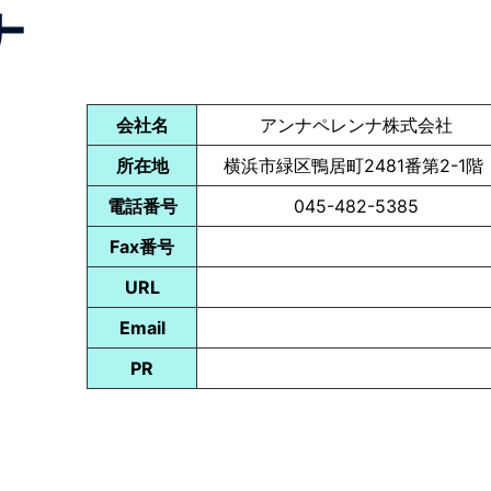
ナ
会社名
アンナペレンナ株式会社
所在地
横浜市緑区鴨居町2481番第2-1階
電話番号
045-482-5385
Fax番号
URL
Email
PR