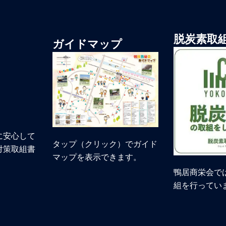
脱炭素取
ガイドマップ
に安心して
タップ（クリック）でガイド
対策取組書
マップを表示できます。
鴨居商栄会で
組を行ってい