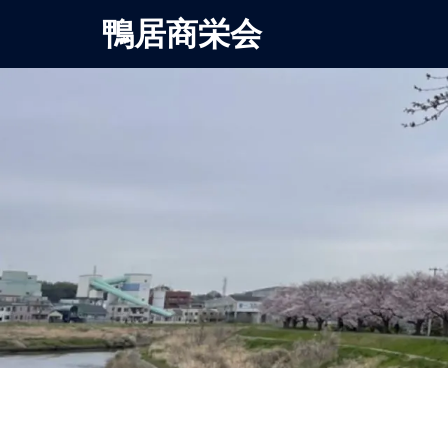
鴨居商栄会