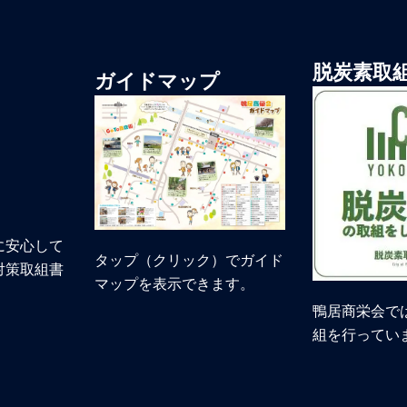
脱炭素取
ガイドマップ
に安心して
タップ（クリック）でガイド
対策取組書
マップを表示できます。
鴨居商栄会で
組を行ってい