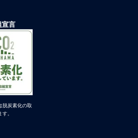
組宣言
は脱炭素化の取
ます。