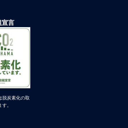
組宣言
は脱炭素化の取
ます。