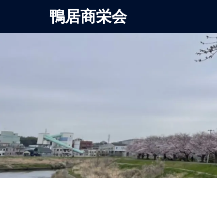
鴨居商栄会