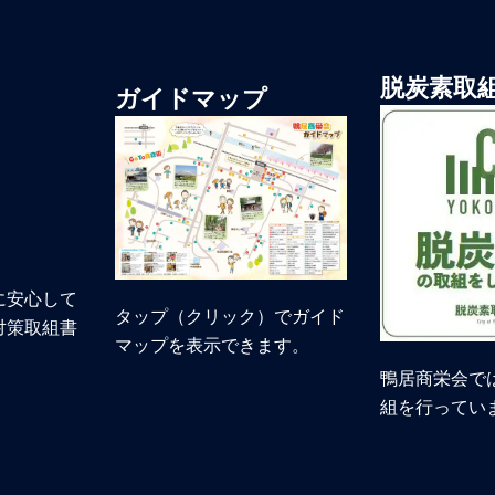
脱炭素取
ガイドマップ
に安心して
タップ（クリック）でガイド
対策取組書
マップを表示できます。
鴨居商栄会で
組を行ってい