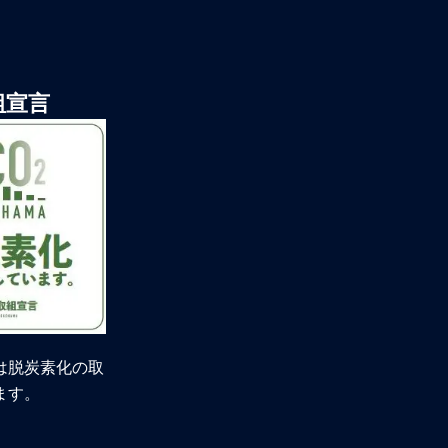
組宣言
は脱炭素化の取
ます。