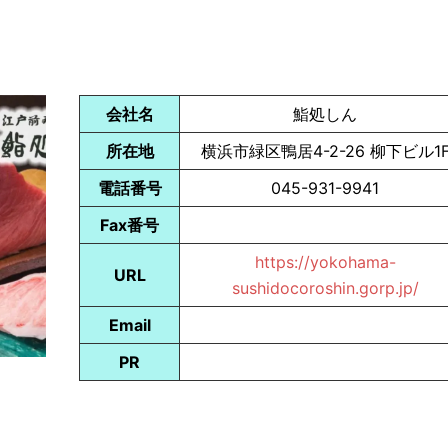
会社名
鮨処しん
所在地
横浜市緑区鴨居4-2-26 柳下ビル1
電話番号
045-931-9941
Fax番号
https://yokohama-
URL
sushidocoroshin.gorp.jp/
Email
PR