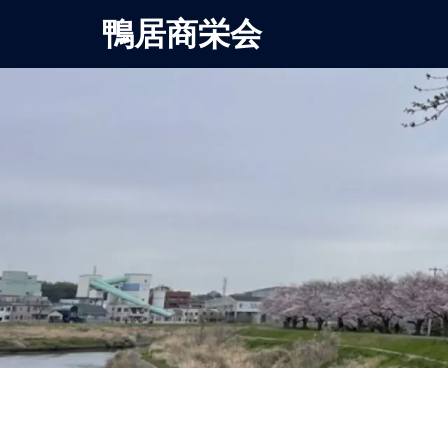
鴨居商栄会