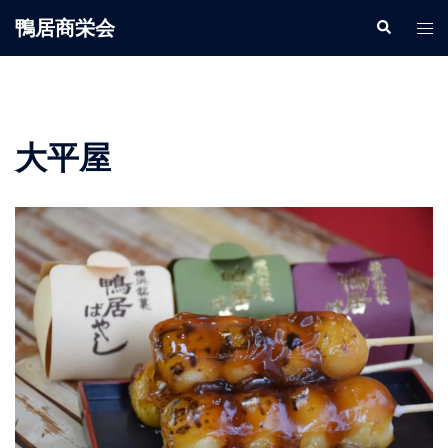
鴨居商栄会
大平屋