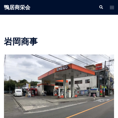
鴨居商栄会
岩岡商事