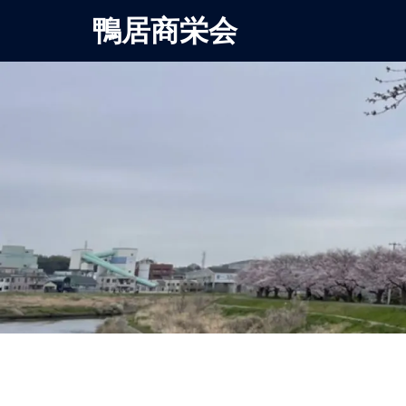
鴨居商栄会