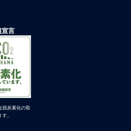
組宣言
は脱炭素化の取
ます。