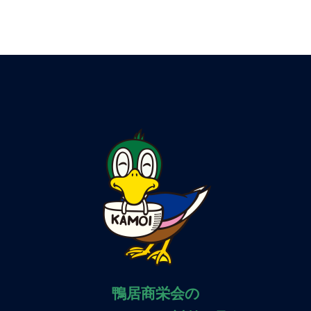
鴨居商栄会の