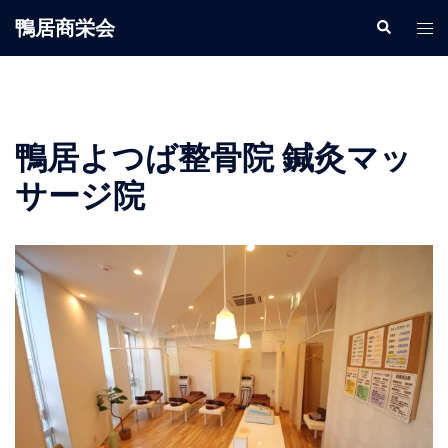
鴨居商栄会
鴨居よつば整骨院 鍼灸マッ
サージ院