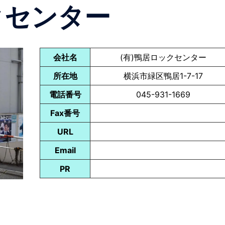
クセンター
会社名
(有)鴨居ロックセンター
所在地
横浜市緑区鴨居1-7-17
電話番号
045-931-1669
Fax番号
URL
Email
PR