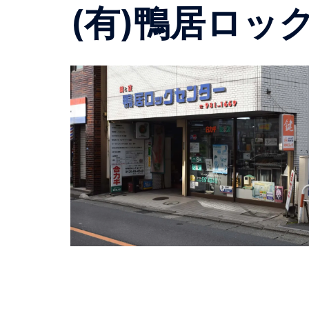
(有)鴨居ロッ