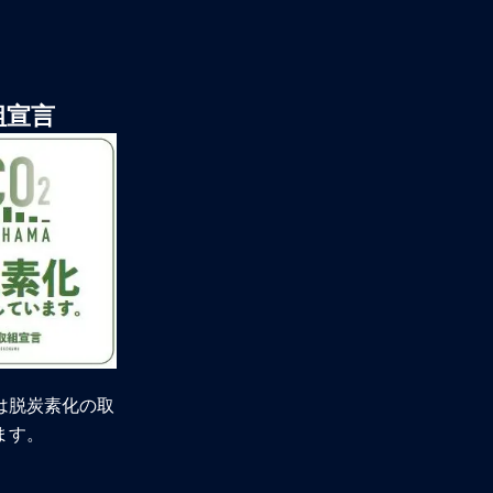
組宣言
は脱炭素化の取
ます。