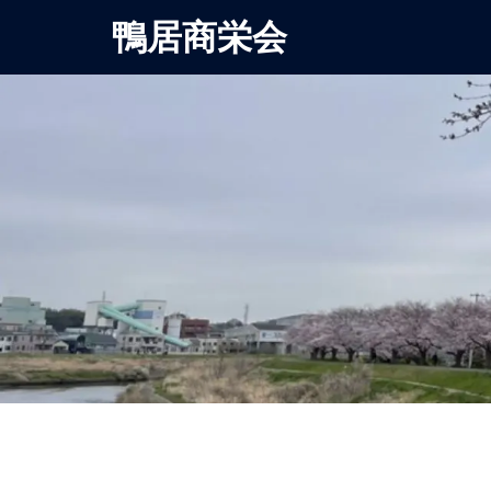
鴨居商栄会