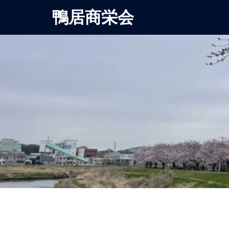
鴨居商栄会