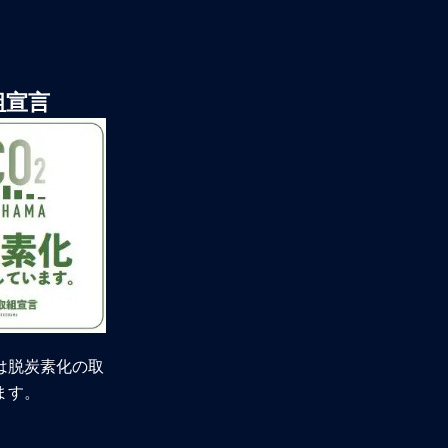
組宣言
は脱炭素化の取
ます。