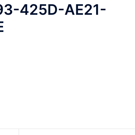
93-425D-AE21-
E