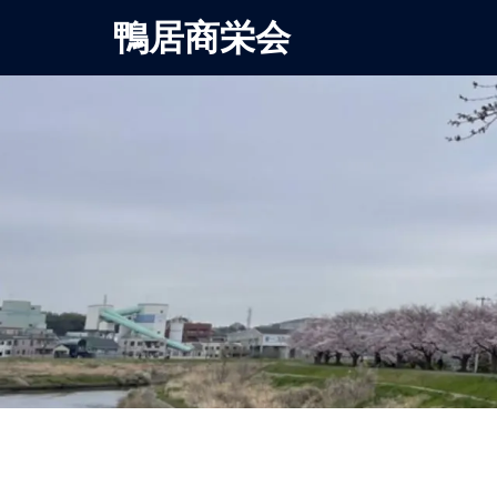
鴨居商栄会