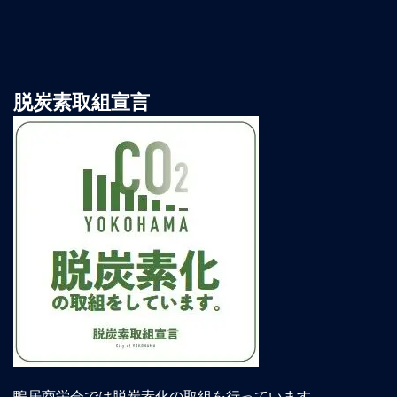
脱炭素取組宣言
鴨居商栄会では脱炭素化の取組を行っています。