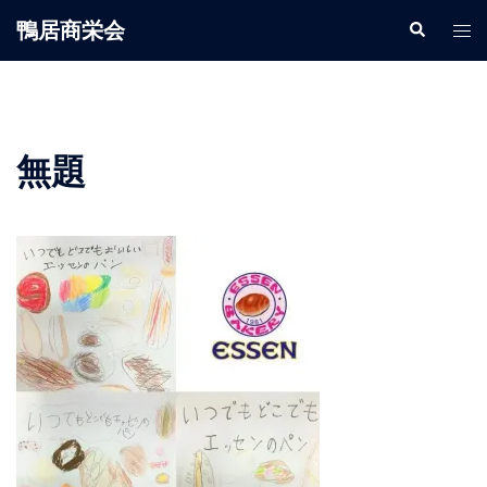
鴨居商栄会
無題