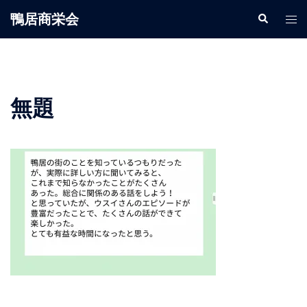
鴨居商栄会
無題