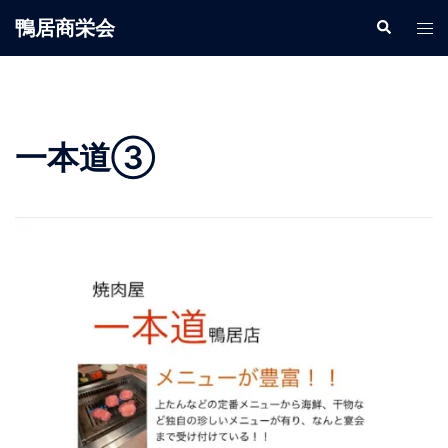
鴨居商栄会
一本道③