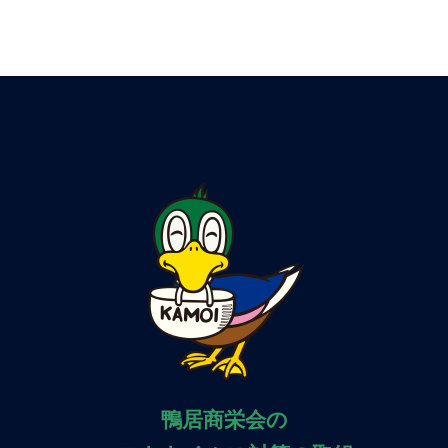
鴨居商栄会の