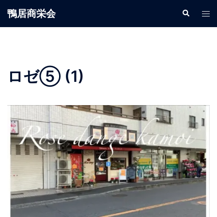
鴨居商栄会
ロゼ⑤ (1)