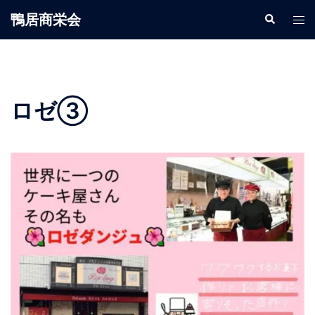
鴨居商栄会
ロゼ③